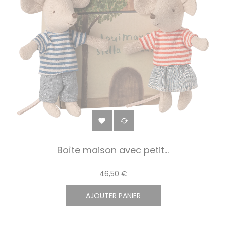


Boîte maison avec petit...
46,50 €
AJOUTER PANIER