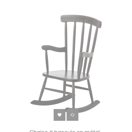
‹
›

