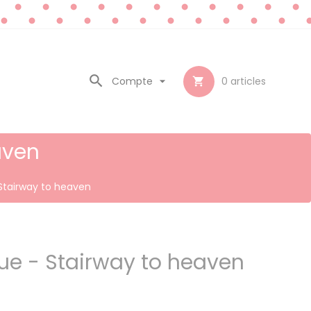

Compte

0
articles

aven
Stairway to heaven
ue - Stairway to heaven