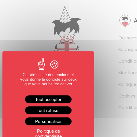
Qui som
Boutique
Conditio
Mentions
Ce site utilise des cookies et
vous donne le contrôle sur ceux
Politique
que vous souhaitez activer
Cookies
Tout accepter
Conditio
Tout refuser
Personnaliser
Politique de
confidentialité