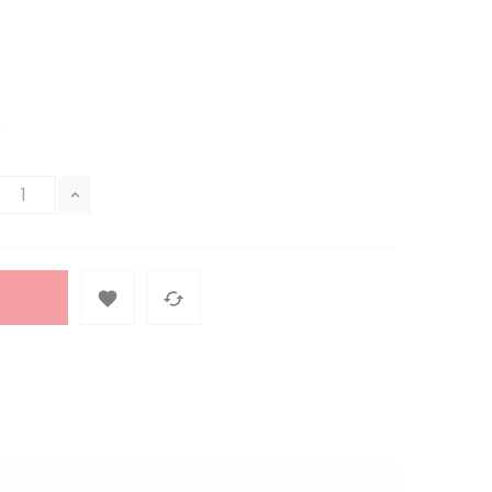
"

