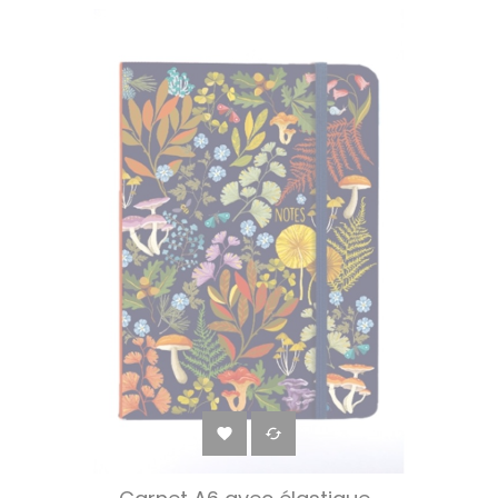
‹
›

