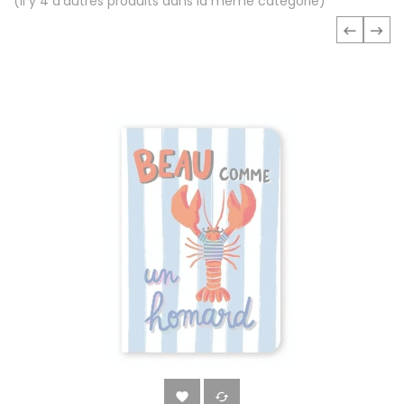
(Il y 4 d'autres produits dans la même catégorie)
‹
›

