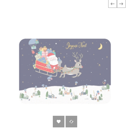
‹
›

