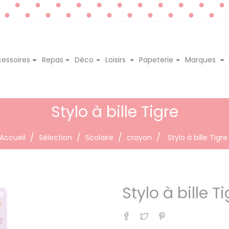
essoires
Repas
Déco
Loisirs
Papeterie
Marques
Stylo à bille Tigre
Accueil
Sélection
Scolaire
crayon
Stylo à bille Tigre
Stylo à bille T
Partager
Tweet
Pinterest