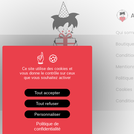
Qui som
Boutique
Conditio
Mentions
Ce site utilise des cookies et
vous donne le contrôle sur ceux
Politique
que vous souhaitez activer
Cookies
Tout accepter
Conditio
Tout refuser
Personnaliser
Politique de
confidentialité