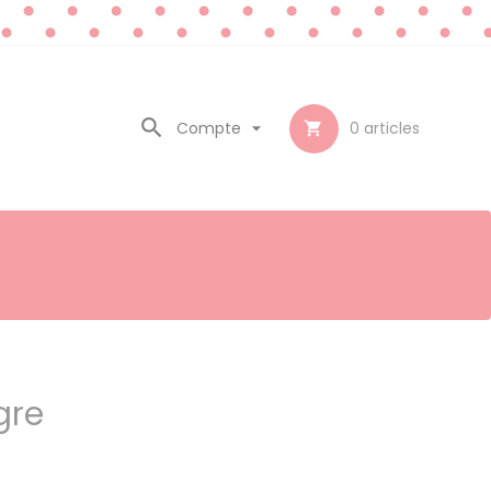

Compte

0
articles

igre