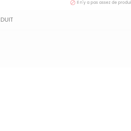
Il n'y a pas assez de produi

ODUIT