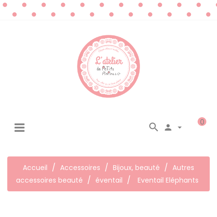
0




☰
Basculer
la
navigation
Accueil
Accessoires
Bijoux, beauté
Autres
accessoires beauté
éventail
Eventail Eléphants