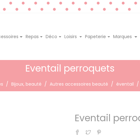
essoires
Repas
Déco
Loisirs
Papeterie
Marques
Eventail perroquets
es
Bijoux, beauté
Autres accessoires beauté
éventail
Eventail perr
Partager
Tweet
Pinterest