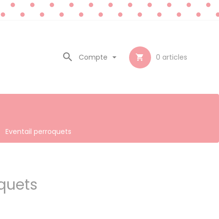

Compte

0
articles

Eventail perroquets
oquets