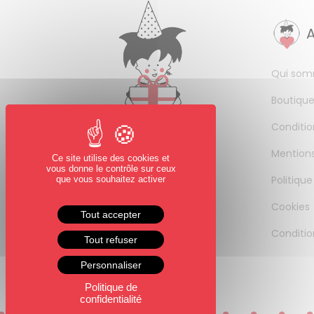
Qui som
Boutique
Conditio
Mentions
Ce site utilise des cookies et
vous donne le contrôle sur ceux
Politique
que vous souhaitez activer
Cookies
Tout accepter
Conditio
Tout refuser
Personnaliser
Politique de
confidentialité
0