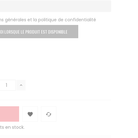
s générales et la politique de confidentialité
OI LORSQUE LE PRODUIT EST DISPONIBLE


ts en stock.