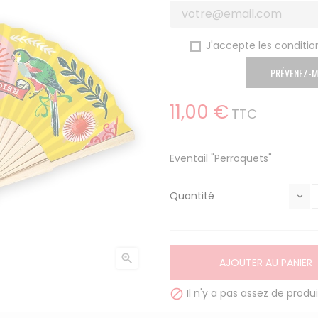
J'accepte les condition
PRÉVENEZ-M
11,00 €
TTC
Eventail "Perroquets"
Quantité

AJOUTER AU PANIER
Il n'y a pas assez de produi
