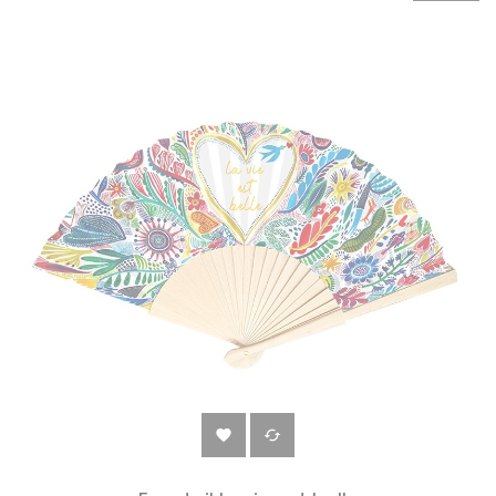
‹
›

