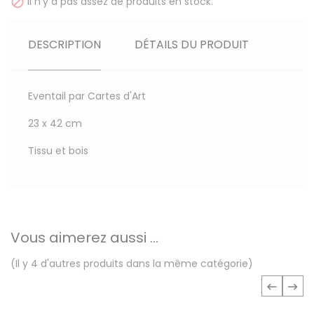
Il n'y a pas assez de produits en stock.

DESCRIPTION
DÉTAILS DU PRODUIT
Eventail par Cartes d'Art
23 x 42 cm
Tissu et bois
Vous aimerez aussi ...
(Il y 4 d'autres produits dans la même catégorie)
‹
›