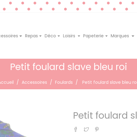
essoires
Repas
Déco
Loisirs
Papeterie
Marques
Petit foulard slave bleu roi
Accueil
Accessoires
Foulards
Petit foulard slave bleu ro
Petit foulard s
Partager
Tweet
Pinterest