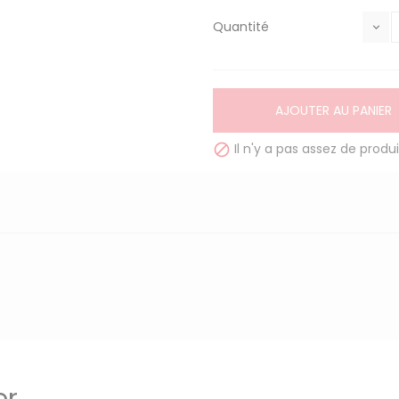
Quantité
AJOUTER AU PANIER
Il n'y a pas assez de produi

er