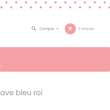

Compte

0
articles

i
lave bleu roi