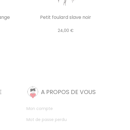
range
Petit foulard slave noir
24,00 €
E
A PROPOS DE VOUS
Mon compte
Mot de passe perdu