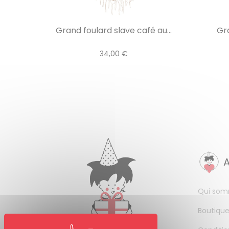
Grand foulard slave café au...
Gr
34,00 €
Qui som
Boutique