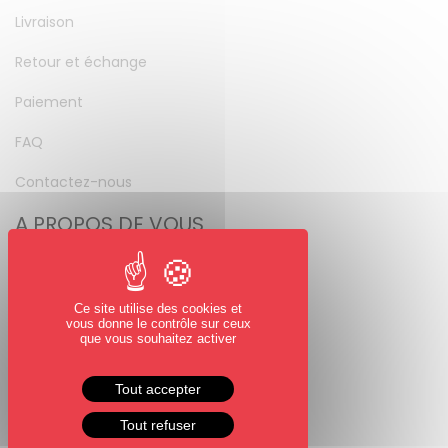
Livraison
Retour et échange
Paiement
FAQ
Contactez-nous
A PROPOS DE VOUS
Mon compte
Mot de passe perdu
Ce site utilise des cookies et
vous donne le contrôle sur ceux
NOUS SUIVRE
que vous souhaitez activer
Facebook
Tout accepter
Instagram
Tout refuser