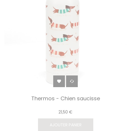


Thermos - Chien saucisse
21,50 €
AJOUTER PANIER