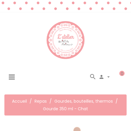
0




☰
Basculer
la
navigation
Accueil
Repas
Gourdes, bouteilles, thermos
Gourde 350 ml - Chat