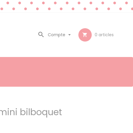

Compte

0
articles

t
mini bilboquet