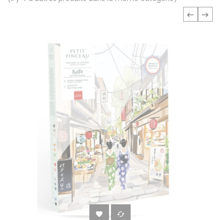
‹
›

