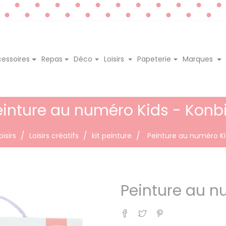
essoires
Repas
Déco
Loisirs
Papeterie
Marques
einture au numéro Kids - Konbi
oisirs
Loisirs créatifs
kit peinture
Peinture au numéro Ki
Peinture au n
Partager
Tweet
Pinterest