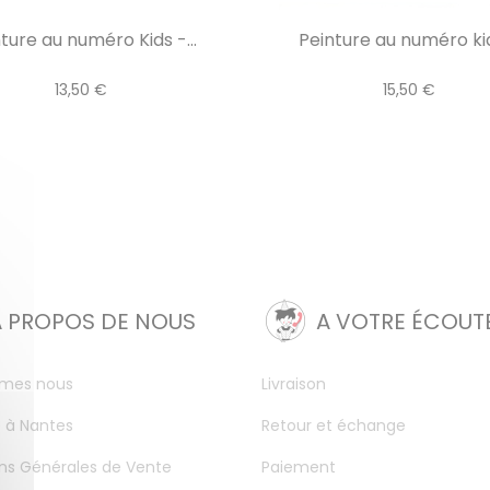
ture au numéro Kids -...
Peinture au numéro kid 
13,50 €
15,50 €
A PROPOS DE NOUS
A VOTRE ÉCOUT
mes nous
Livraison
 à Nantes
Retour et échange
ns Générales de Vente
Paiement