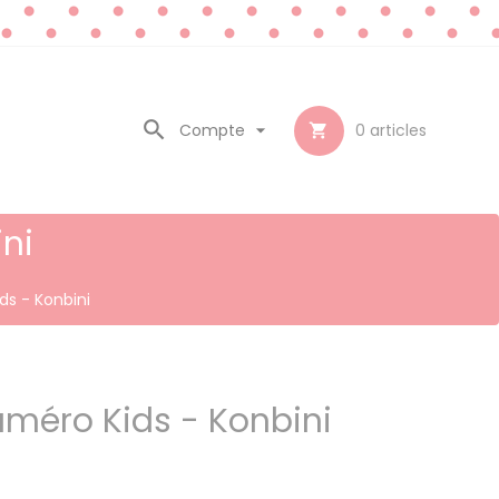

Compte

0
articles

ni
ds - Konbini
uméro Kids - Konbini