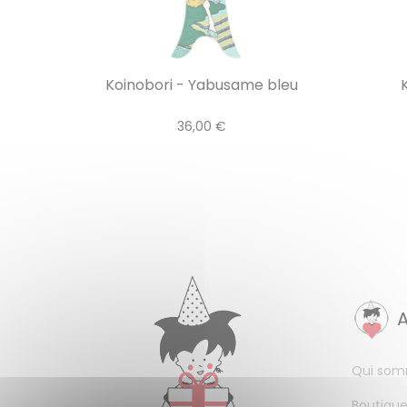
Koinobori - Yabusame bleu
K
36,00 €
Qui som
Boutique