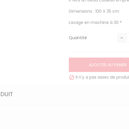
Il fera un beau cadeau empre
Dimensions : 100 X 35 cm
Lavage en machine à 30 °
Quantité
AJOUTER AU PANIER
Il n'y a pas assez de produi

ODUIT