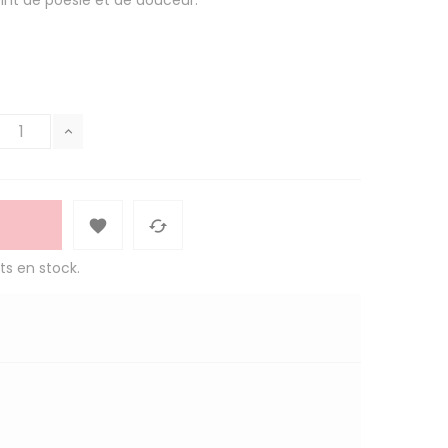
int de poésie et de douceur.


ts en stock.