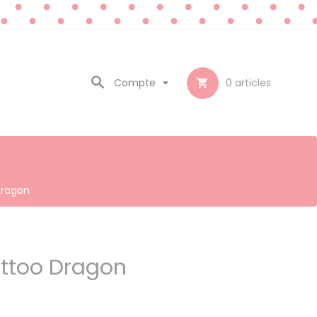

Compte

0
articles

Dragon
attoo Dragon