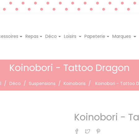
essoires
Repas
Déco
Loisirs
Papeterie
Marques
Koinobori - Tattoo Dragon
l
Déco
Suspensions
Koinoboris
Koinobori - Tattoo 
Koinobori - T
Partager
Tweet
Pinterest