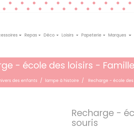
essoires
Repas
Déco
Loisirs
Papeterie
Marques
ge - école des loisirs - Famille
nivers des enfants
lampe à histoire
Recharge - école des l
Recharge - éco
souris