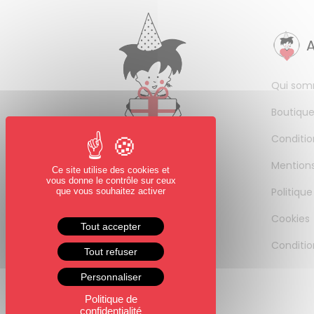
Qui som
Boutique
Conditio
Mentions
Ce site utilise des cookies et
vous donne le contrôle sur ceux
Politique
que vous souhaitez activer
Cookies
Tout accepter
Conditio
Tout refuser
Personnaliser
Politique de
confidentialité