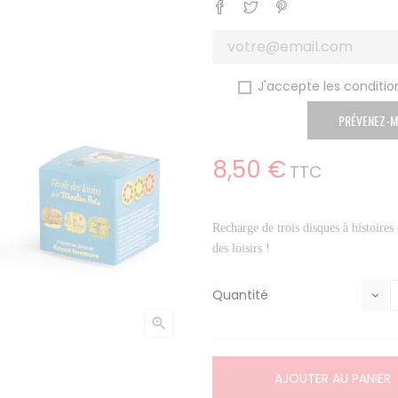
Partager
Tweet
Pinterest
J'accepte les condition
PRÉVENEZ-M
8,50 €
TTC
Recharge de trois disques à histoires 
des loisirs !
Quantité

AJOUTER AU PANIER