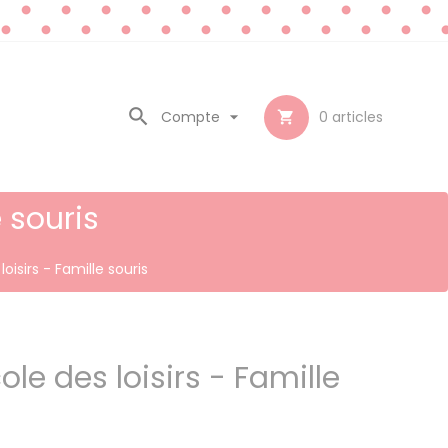

Compte

0
articles

 souris
oisirs - Famille souris
le des loisirs - Famille