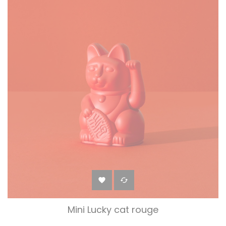


Mini Lucky cat rouge