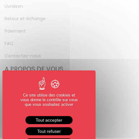
Livraison
Retour et échange
Paiement
FAQ
Contactez-nous
A PROPOS DE VOUS
Mon compte
Mot de passe perdu
Ce site utilise des cookies et
vous donne le contrôle sur ceux
NOUS SUIVRE
que vous souhaitez activer
Facebook
Tout accepter
Instagram
Tout refuser