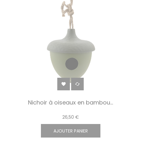


Nichoir à oiseaux en bambou...
26,50 €
AJOUTER PANIER