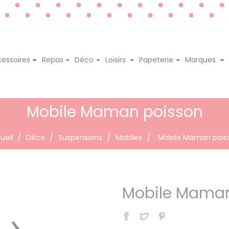
essoires
Repas
Déco
Loisirs
Papeterie
Marques
Mobile Maman poisson
ueil
Déco
Suspensions
Mobiles
Mobile Maman pois
Mobile Maman
Partager
Tweet
Pinterest