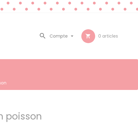

Compte

0
articles

son
 poisson