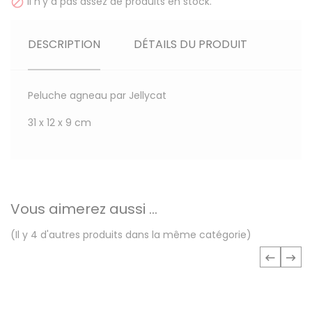
Il n'y a pas assez de produits en stock.

DESCRIPTION
DÉTAILS DU PRODUIT
Peluche agneau par Jellycat
31 x 12 x 9 cm
Vous aimerez aussi ...
(Il y 4 d'autres produits dans la même catégorie)
‹
›