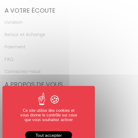
A VOTRE ÉCOUTE
Livraison
Retour et échange
Paiement
FAQ
Contactez-nous
A PROPOS DE VOUS
Mon compte
Mot de passe perdu
Ce site utilise des cookies et
vous donne le contrôle sur ceux
NOUS SUIVRE
que vous souhaitez activer
Facebook
Tout accepter