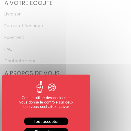
A VOTRE ÉCOUTE
Livraison
Retour et échange
Paiement
FAQ
Contactez-nous
A PROPOS DE VOUS
Mon compte
Mot de passe perdu
Ce site utilise des cookies et
vous donne le contrôle sur ceux
NOUS SUIVRE
que vous souhaitez activer
Facebook
Tout accepter