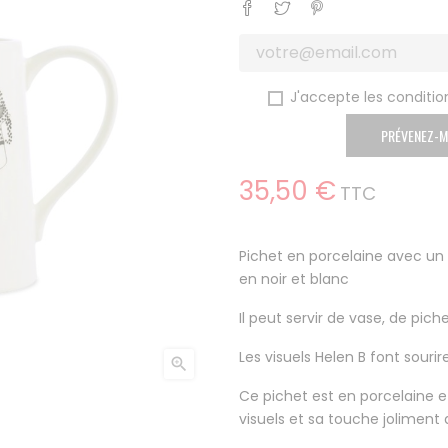
Partager
Tweet
Pinterest
J'accepte les condition
PRÉVENEZ-M
35,50 €
TTC
Pichet en porcelaine avec un
en noir et blanc
Il peut servir de vase, de pi
Les visuels Helen B font sourire

Ce pichet est en porcelaine et 
visuels et sa touche joliment