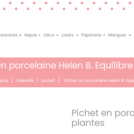
essoires
Repas
Déco
Loisirs
Papeterie
Marques
en porcelaine Helen B. Equilibre
epas
Vaisselle
pichet
Pichet en porcelaine Helen B. Equi
Pichet en porc
plantes