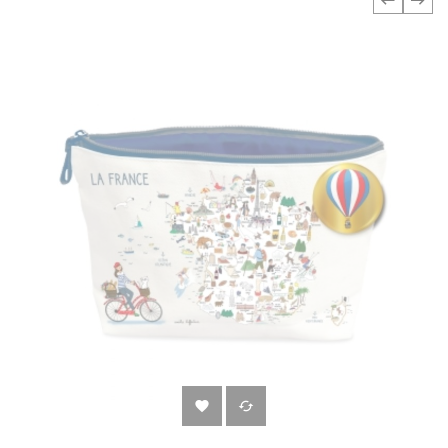
‹
›

