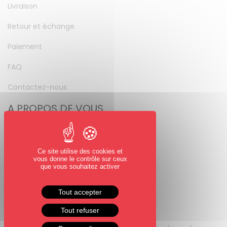
Livraison
Retour et échange
Paiement
FAQ
Contactez-nous
A PROPOS DE VOUS
Mon compte
Mot de passe perdu
Ce site utilise des cookies et
vous donne le contrôle sur ceux
NOUS SUIVRE
que vous souhaitez activer
Facebook
Tout accepter
Instagram
Tout refuser