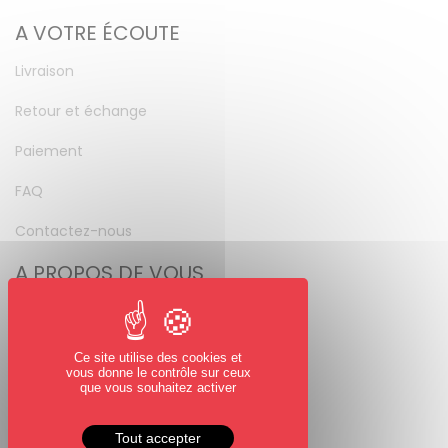
A VOTRE ÉCOUTE
Livraison
Retour et échange
Paiement
FAQ
Contactez-nous
A PROPOS DE VOUS
Mon compte
Mot de passe perdu
Ce site utilise des cookies et
vous donne le contrôle sur ceux
NOUS SUIVRE
que vous souhaitez activer
Facebook
Tout accepter