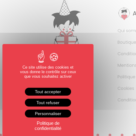
Qui som
Boutique
Conditio
Mentions
Ce site utilise des cookies et
vous donne le contrôle sur ceux
Politique
que vous souhaitez activer
Cookies
Tout accepter
Conditio
Tout refuser
Personnaliser
Politique de
confidentialité
0