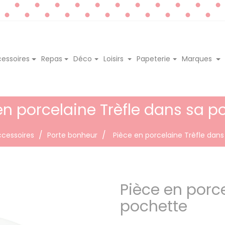
essoires
Repas
Déco
Loisirs
Papeterie
Marques
en porcelaine Trèfle dans sa p
cessoires
Porte bonheur
Pièce en porcelaine Trèfle dan
Pièce en porce
pochette