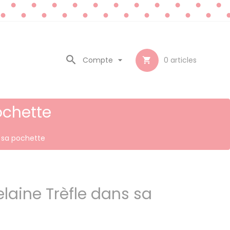

Compte

0
articles

ochette
s sa pochette
laine Trèfle dans sa