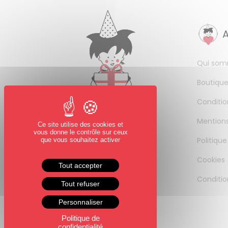
Qui som
Boutique
Conditio
Mentions
Ce site utilise des cookies et
vous donne le contrôle sur ceux
Politique
que vous souhaitez activer
Cookies
Tout accepter
Conditio
Tout refuser
Personnaliser
Politique de
confidentialité