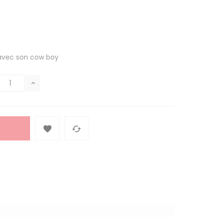
 avec son cow boy

