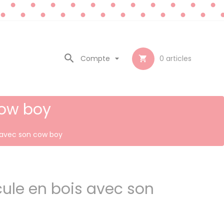

Compte

0
articles

cow boy
 avec son cow boy
ule en bois avec son