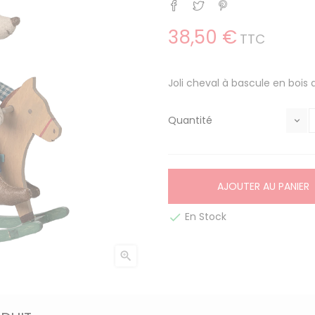
Partager
Tweet
Pinterest
38,50 €
TTC
Joli cheval à bascule en bois
Quantité
AJOUTER AU PANIER
En Stock

