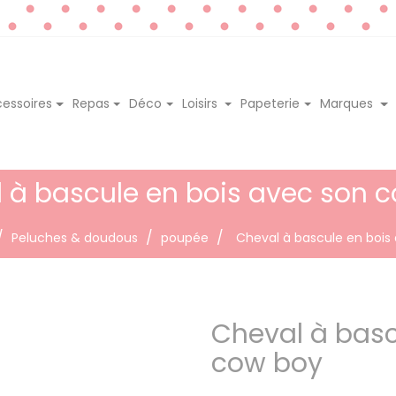
essoires
Repas
Déco
Loisirs
Papeterie
Marques
 à bascule en bois avec son 
Peluches & doudous
poupée
Cheval à bascule en bois
Cheval à basc
cow boy