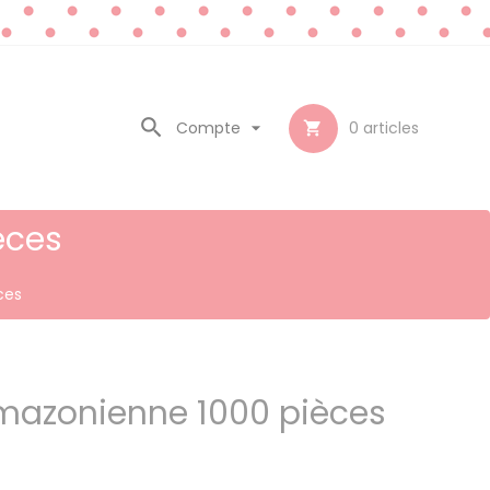

Compte

0
articles

èces
ces
amazonienne 1000 pièces