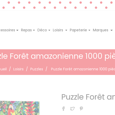
essoires
Repas
Déco
Loisirs
Papeterie
Marques
zle Forêt amazonienne 1000 pi
ueil
Loisirs
Puzzles
Puzzle Forêt amazonienne 1000 piè
Puzzle Forêt 
Partager
Tweet
Pinterest