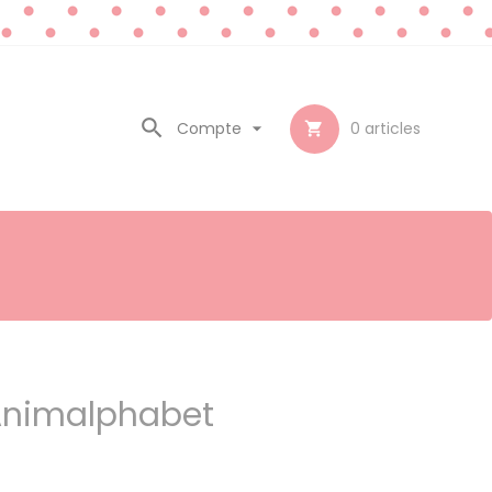

Compte

0
articles

 Animalphabet