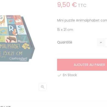
9,50 €
TTC
Mini puzzle Animalphabet co
15 x 21 cm
Quantité
AJOUTER AU PANIER
En Stock

