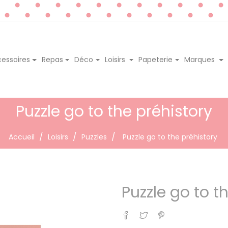
essoires
Repas
Déco
Loisirs
Papeterie
Marques
Puzzle go to the préhistory
Accueil
Loisirs
Puzzles
Puzzle go to the préhistory
Puzzle go to t
Partager
Tweet
Pinterest