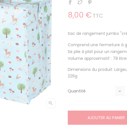
Partager
Tweet
Pinterest
8,00 €
TTC
Sac de rangement jumbo "cré
Comprend une fermeture à glis
Se plie à plat pour un rangemen
Volume approximatif : 78 litre
Dimensions du produit: Large
226g
Quantité

AJOUTER AU PANIER