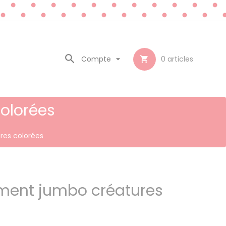

Compte

0
articles

olorées
res colorées
ment jumbo créatures