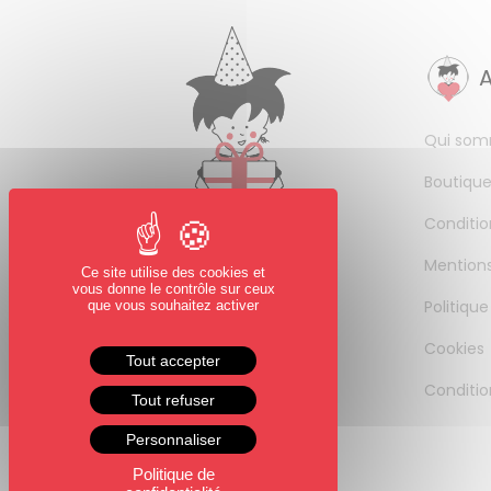
Qui som
Boutique
Conditio
Mentions
Ce site utilise des cookies et
vous donne le contrôle sur ceux
Politique
que vous souhaitez activer
Cookies
Tout accepter
Conditio
Tout refuser
Personnaliser
Politique de