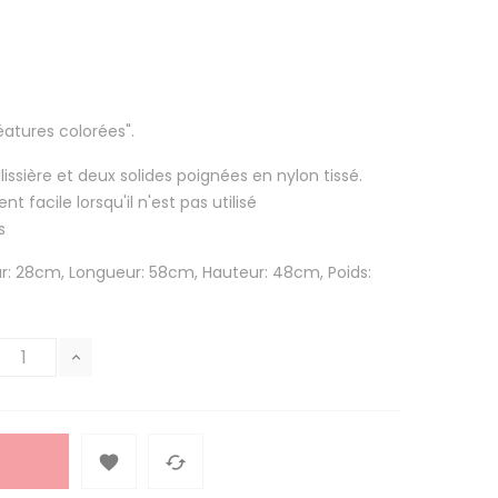
atures colorées".
sière et deux solides poignées en nylon tissé.
t facile lorsqu'il n'est pas utilisé
s
ur: 28cm, Longueur: 58cm, Hauteur: 48cm, Poids:

