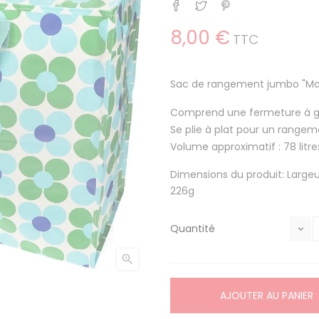
Partager
Tweet
Pinterest
8,00 €
TTC
Sac de rangement jumbo "Marg
Comprend une fermeture à glis
Se plie à plat pour un rangemen
Volume approximatif : 78 litre
Dimensions du produit: Large
226g
Quantité

AJOUTER AU PANIER