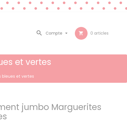

Compte

0
articles

es et vertes
bleues et vertes
ment jumbo Marguerites
es