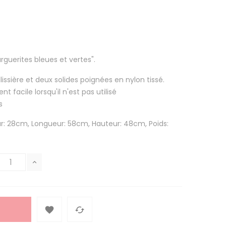
uerites bleues et vertes".
sière et deux solides poignées en nylon tissé.
t facile lorsqu'il n'est pas utilisé
s
ur: 28cm, Longueur: 58cm, Hauteur: 48cm, Poids:

