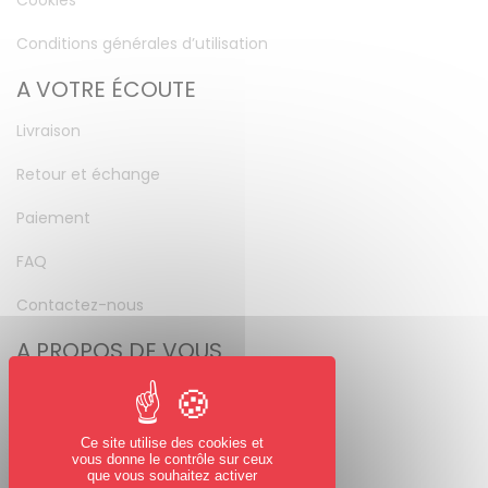
Cookies
Conditions générales d’utilisation
A VOTRE ÉCOUTE
Livraison
Retour et échange
Paiement
FAQ
Contactez-nous
A PROPOS DE VOUS
Mon compte
Mot de passe perdu
Ce site utilise des cookies et
vous donne le contrôle sur ceux
NOUS SUIVRE
que vous souhaitez activer