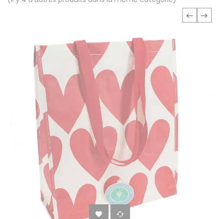
‹
›

