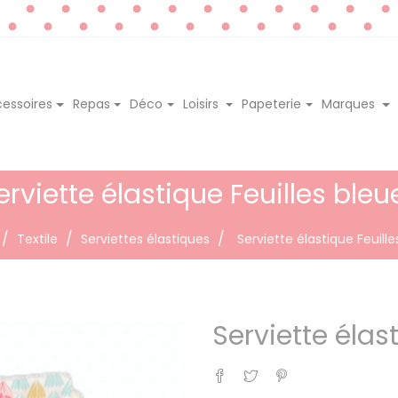
essoires
Repas
Déco
Loisirs
Papeterie
Marques
erviette élastique Feuilles bleu
Textile
Serviettes élastiques
Serviette élastique Feuille
Serviette élas
Partager
Tweet
Pinterest