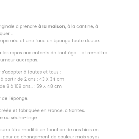
riginale à prendre
à la maison,
à la cantine, à
uer ...
imprimée et une face en éponge toute douce.
r les repas aux enfants
de tout âge ... et remettre
 humeur aux repas.
ur s'adapter à toutes et tous :
 à partir de 2 ans : 43 X 34 cm
de 8 à 108 ans... : 59 X 48 cm
r de l'éponge.
 créée et fabriquée en France, à Nantes.
se au sèche-linge
 pourra être modifié en fonction de nos biais en
rti pour ce changement de couleur mais soyez