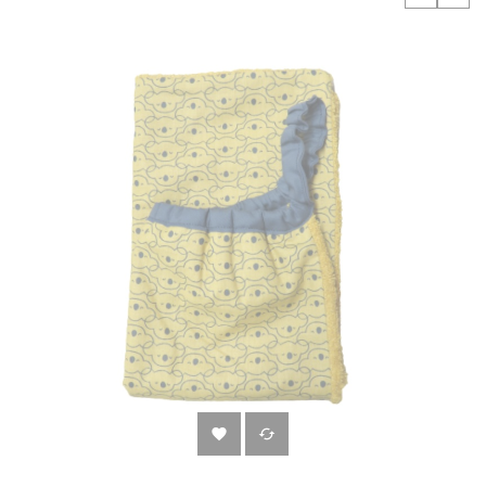
‹
›

