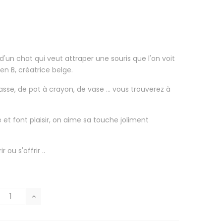
'un chat qui veut attraper une souris que l'on voit
len B, créatrice belge.
asse, de pot à crayon, de vase ... vous trouverez à
e et font plaisir, on aime sa touche joliment
 ou s'offrir ..