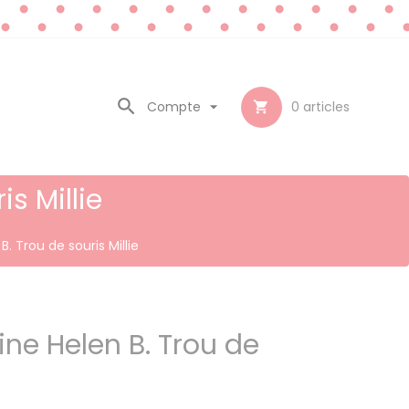

Compte

0
articles

s Millie
. Trou de souris Millie
ine Helen B. Trou de