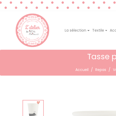
La sélection
Textile
Acc
Tasse p
Accueil
Repas
V