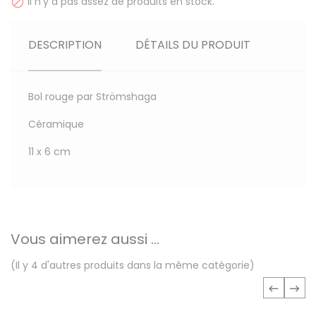
Il n'y a pas assez de produits en stock.

DESCRIPTION
DÉTAILS DU PRODUIT
Bol rouge par Strömshaga
Céramique
11 x 6 cm
Vous aimerez aussi ...
(Il y 4 d'autres produits dans la même catégorie)
‹
›