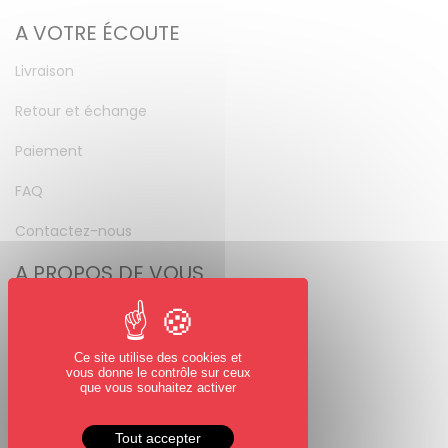
A VOTRE ÉCOUTE
Livraison
Retour et échange
Paiement
FAQ
Contactez-nous
A PROPOS DE VOUS
Mon compte
Mot de passe perdu
Ce site utilise des cookies et
vous donne le contrôle sur ceux
NOUS SUIVRE
que vous souhaitez activer
Facebook
Tout accepter