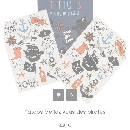


Tatoos Méfiez vous des pirates
3,50 €