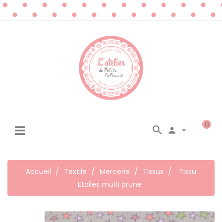
0




☰
Basculer
la
navigation
Accueil
Textile
Mercerie
Tissus
Tissu
Etoiles multi prune