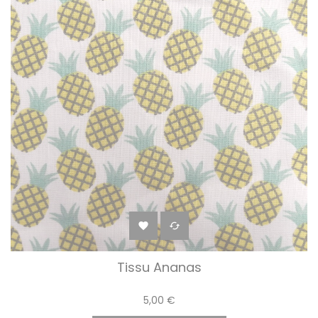


Tissu Ananas
5,00 €