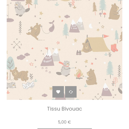


Tissu Bivouac
5,00 €