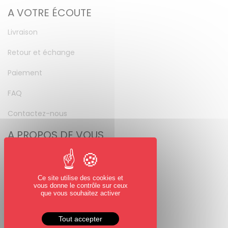
A VOTRE ÉCOUTE
Livraison
Retour et échange
Paiement
FAQ
Contactez-nous
A PROPOS DE VOUS
Mon compte
Mot de passe perdu
Ce site utilise des cookies et
vous donne le contrôle sur ceux
NOUS SUIVRE
que vous souhaitez activer
Facebook
Tout accepter