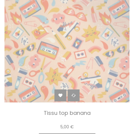


Tissu top banana
5,00 €