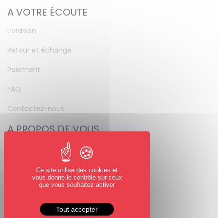
A VOTRE ÉCOUTE
Livraison
Retour et échange
Paiement
FAQ
Contactez-nous
A PROPOS DE VOUS
Mon compte
Mot de passe perdu
Ce site utilise des cookies et
vous donne le contrôle sur ceux
NOUS SUIVRE
que vous souhaitez activer
Facebook
Tout accepter