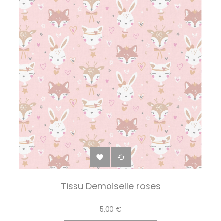


Tissu Demoiselle roses
5,00 €