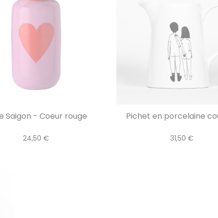
e Saigon - Coeur rouge
Pichet en porcelaine cou
24,50 €
31,50 €