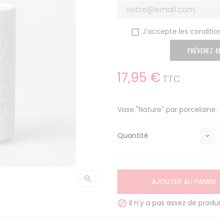
J'accepte les condition
PRÉVENEZ-M
17,95 €
TTC
Vase "Nature" par porcelaine.
Quantité

AJOUTER AU PANIER
Il n'y a pas assez de produi
