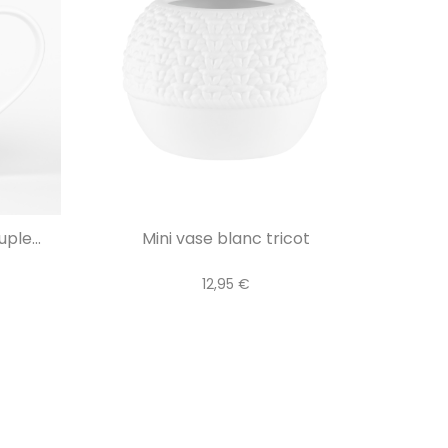
ple...
Mini vase blanc tricot
12,95 €