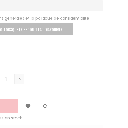
s générales et la politique de confidentialité
OI LORSQUE LE PRODUIT EST DISPONIBLE


ts en stock.