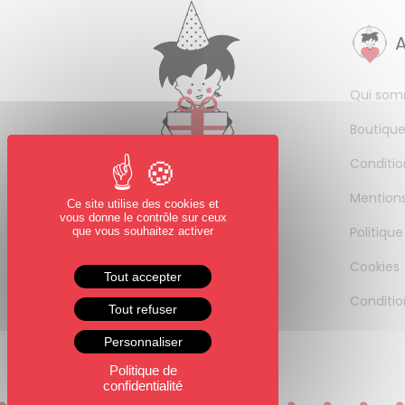
Qui som
Boutique
Conditio
Mentions
Ce site utilise des cookies et
vous donne le contrôle sur ceux
Politique
que vous souhaitez activer
Cookies
Tout accepter
Conditio
Tout refuser
Personnaliser
Politique de
confidentialité
0