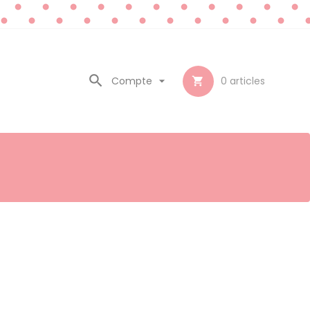

Compte

0
articles
