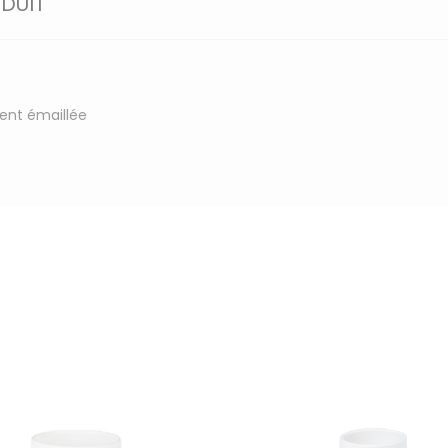
ODUIT
ment émaillée