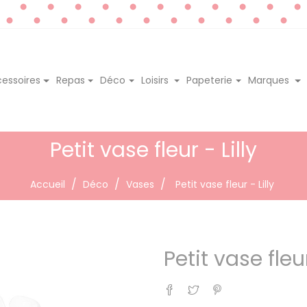
essoires
Repas
Déco
Loisirs
Papeterie
Marques
Petit vase fleur - Lilly
Accueil
Déco
Vases
Petit vase fleur - Lilly
Petit vase fleur
Partager
Tweet
Pinterest