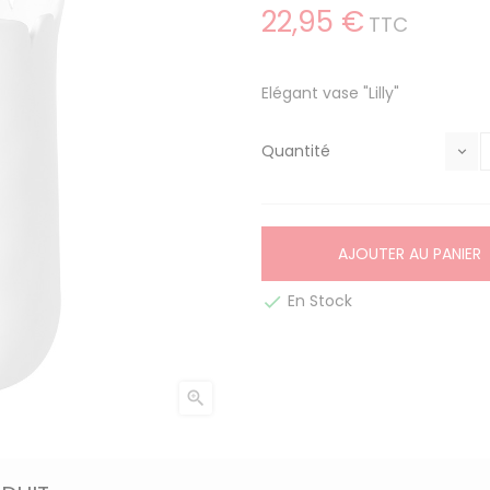
22,95 €
TTC
Elégant vase "Lilly"
Quantité
AJOUTER AU PANIER
En Stock

