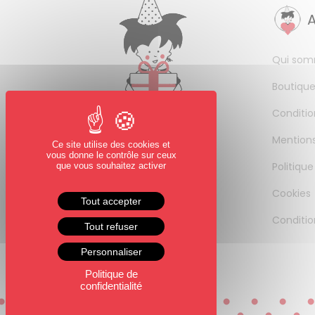
Qui som
Boutique
Conditio
Mentions
Ce site utilise des cookies et
vous donne le contrôle sur ceux
Politique
que vous souhaitez activer
Cookies
Tout accepter
Conditio
Tout refuser
Personnaliser
Politique de
confidentialité
0