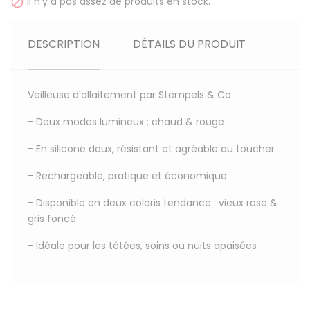
Il n'y a pas assez de produits en stock.

DESCRIPTION
DÉTAILS DU PRODUIT
Veilleuse d'allaitement par Stempels & Co
- Deux modes lumineux : chaud & rouge
- En silicone doux, résistant et agréable au toucher
- Rechargeable, pratique et économique
- Disponible en deux coloris tendance : vieux rose &
gris foncé
- Idéale pour les tétées, soins ou nuits apaisées