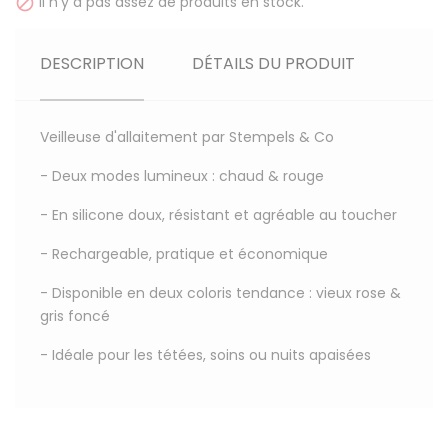
Il n'y a pas assez de produits en stock.

DESCRIPTION
DÉTAILS DU PRODUIT
Veilleuse d'allaitement par Stempels & Co
- Deux modes lumineux : chaud & rouge
- En silicone doux, résistant et agréable au toucher
- Rechargeable, pratique et économique
- Disponible en deux coloris tendance : vieux rose &
gris foncé
- Idéale pour les tétées, soins ou nuits apaisées